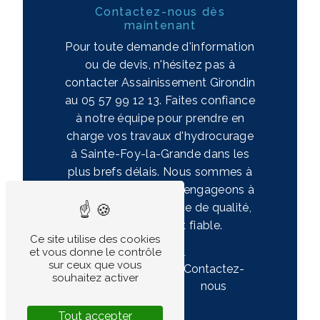
Contactez-nous dès
maintenant
Pour toute demande d'information
ou de devis, n'hésitez pas à
contacter Assainissement Girondin
au 05 57 99 12 13. Faites confiance
à notre équipe pour prendre en
charge vos travaux d'hydrocurage
à Sainte-Foy-la-Grande dans les
plus brefs délais. Nous sommes à
votre écoute et nous engageons à
vous fournir un service de qualité,
professionnel et fiable.
Ce site utilise des cookies
et vous donne le contrôle
sur ceux que vous
En savoir
Contactez-
souhaitez activer
plus
nous
Tout accepter