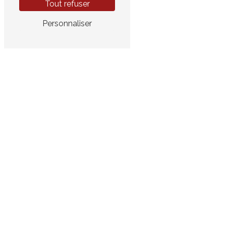
Tout refuser
Personnaliser
Adresse
22 Rue Thomas Edison
33610 Canéjan