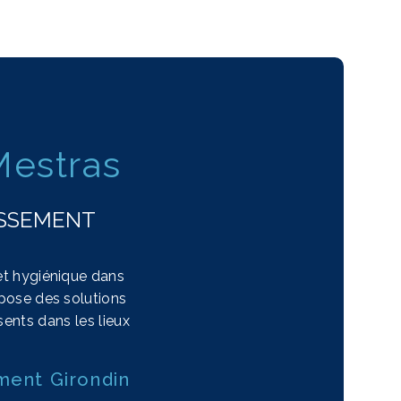
Mestras
ISSEMENT
 et hygiénique dans
pose des solutions
sents dans les lieux
ment Girondin