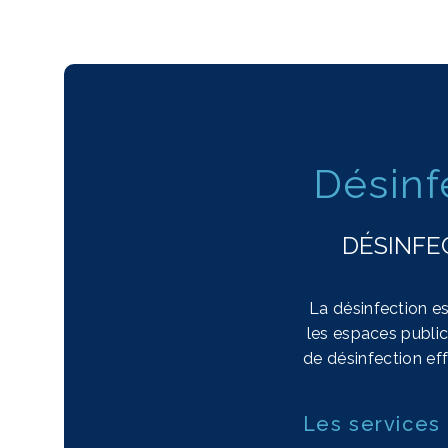
Désinf
DÉSINFE
La désinfection es
les espaces publi
de désinfection eff
Les services