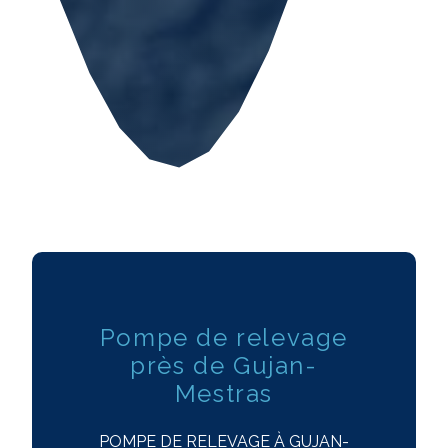
Pompe de relevage
près de Gujan-
Mestras
POMPE DE RELEVAGE À GUJAN-