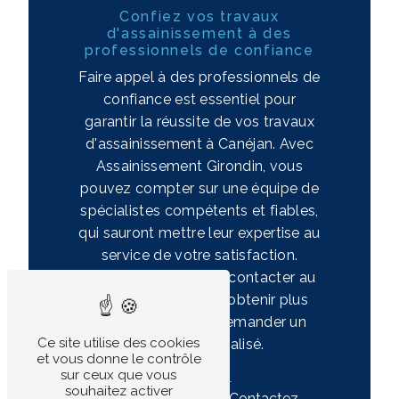
Confiez vos travaux
d'assainissement à des
professionnels de confiance
Faire appel à des professionnels de
confiance est essentiel pour
garantir la réussite de vos travaux
d'assainissement à Canéjan. Avec
Assainissement Girondin, vous
pouvez compter sur une équipe de
spécialistes compétents et fiables,
qui sauront mettre leur expertise au
service de votre satisfaction.
N'hésitez pas à nous contacter au
05 57 99 12 13 pour obtenir plus
d'informations ou demander un
Ce site utilise des cookies
devis personnalisé.
et vous donne le contrôle
sur ceux que vous
souhaitez activer
En savoir
Contactez-