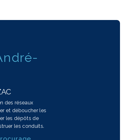
André-
ZAC
en des réseaux
er et déboucher les
ner les dépôts de
truer les conduits.
ydrocurage