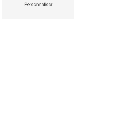
Personnaliser
Adresse
22 Rue Thomas Edison
33610 Canéjan