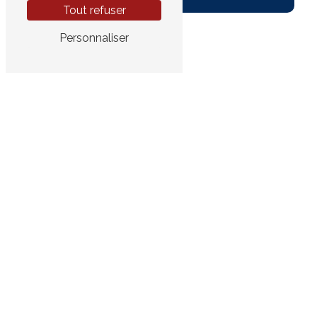
Tout refuser
Personnaliser
Adresse
22 Rue Thomas Edison
33610 Canéjan