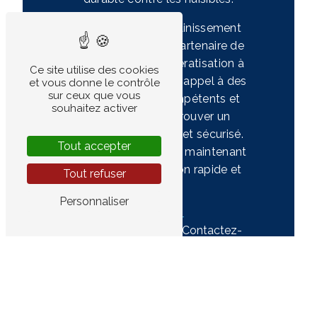
En conclusion, Assainissement
Girondin est votre partenaire de
confiance pour la dératisation à
Ce site utilise des cookies
Saint-Émilion. Faites appel à des
et vous donne le contrôle
sur ceux que vous
professionnels compétents et
souhaitez activer
engagés pour retrouver un
environnement sain et sécurisé.
Tout accepter
Contactez-nous dès maintenant
pour une intervention rapide et
Tout refuser
efficace.
Personnaliser
En savoir
Contactez-
plus
nous