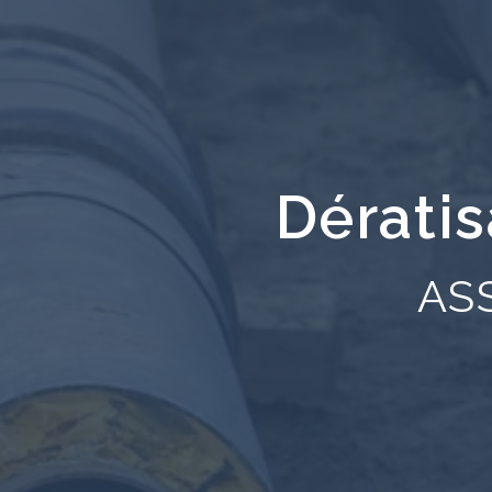
Dératis
AS