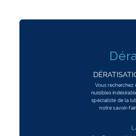
Déra
DÉRATISATI
Vous recherchez u
nuisibles indésirab
spécialiste de la l
notre savoir-fai
L