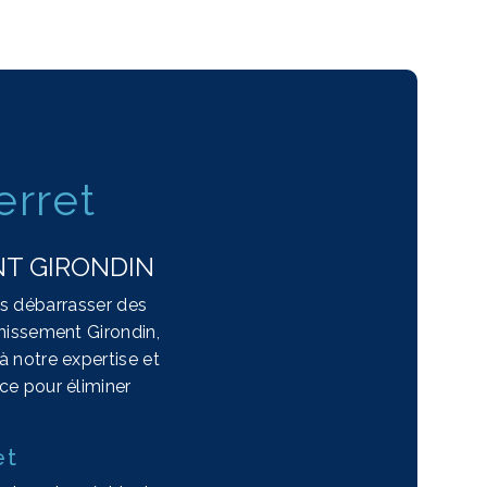
erret
NT GIRONDIN
us débarrasser des
inissement Girondin,
à notre expertise et
ace pour éliminer
et